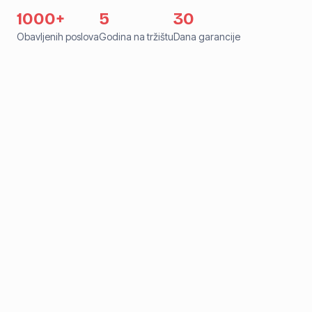
1000+
5
30
Obavljenih poslova
Godina na tržištu
Dana garancije