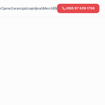
e
Cijene
Garancija
Iznajmljivači
Merch
EN
+385 97 638 1758