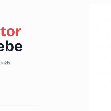
tor
tebe
ražiš.